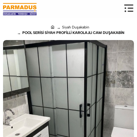
Siyah Duşakabin
h
POOL SERİSİ SİYAH PROFİLLİ KAROLAJLI CAM DUŞAKABİN
o
m
e