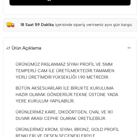
18 Saat 59 Dakika
içerisinde sipariş verirseniz aynı gün kargo.
Ürün Açıklama
ÜRÜNÜMÜZ PASLANMAZ SİYAH PROFİL VE 5MM
TEMPERLİ CAM İLE ÜRETİLMEKTEDİR.TAMAMEN
YERLİ ÜRETİMDİR.YÜKSEKLİĞİ 1.90 METREDİR.
BÜTÜN AKSESUARLARI İLE BİRLİKTE KURULUMA
HAZIR OLARAK GÖNDERİLİR.TEKNE ÜSTÜNE YADA
YERE KURULUM YAPILABİLİR.
ÜRÜNLERİMİZ KARE, DİKDÖRTGEN, OVAL VE İKİ
DUVAR ARASI CEPHE OLARAK ÜRETİLEBİLİR.
ÜRÜNLERİMİZ KROM, SİYAH, BRONZ, GOLD PROFİL
RENKLERİ VE DESEN SEÇENEKLERİYLE