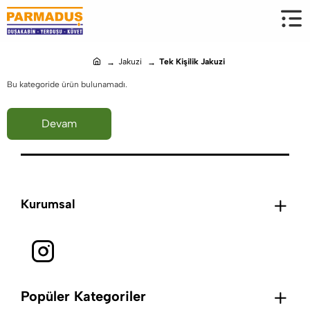
Jakuzi
Tek Kişilik Jakuzi
h
o
Bu kategoride ürün bulunamadı.
m
e
Devam
Kurumsal
Popüler Kategoriler