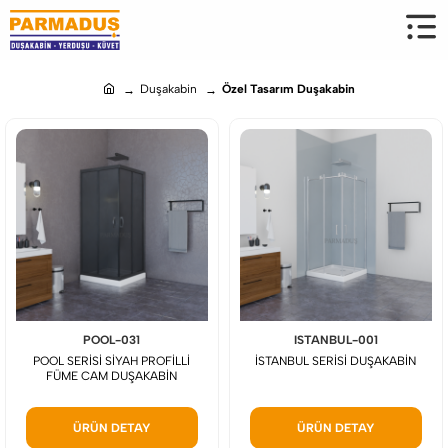
Duşakabin
Özel Tasarım Duşakabin
h
o
m
e
POOL-031
ISTANBUL-001
POOL SERİSİ SİYAH PROFİLLİ
İSTANBUL SERİSİ DUŞAKABİN
FÜME CAM DUŞAKABİN
ÜRÜN DETAY
ÜRÜN DETAY