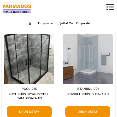
Duşakabin
Şeffaf Cam Duşakabin
h
o
m
e
POOL-018
ISTANBUL-001
POOL SERİSİ SİYAH PROFİLLİ
İSTANBUL SERİSİ DUŞAKABİN
CAM DUŞAKABİN
ÜRÜN DETAY
ÜRÜN DETAY