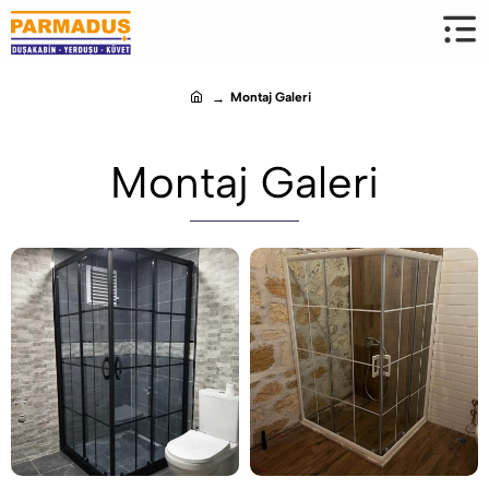
Montaj Galeri
h
o
m
Montaj Galeri
e